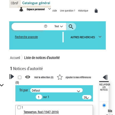
Panneau de gestion des cookies
Espace personnel
Aide
Une question ?
Historique
Tout
Recherche avancée
AUTRES RECHERCHES
Accueil
Liste de notices d’autorité
1
Notices d'autorité
Voir la sélection (
0
)
Ajouter à mes références
(
0
)
VOTRE RECHERCHE
RÉCUPÉRER
LES
Tri par :
Défaut
NOTICES
Recherche avancée dans les
sur 1
notices d’autorité
20
résultats/page
Œuvres liées à l'auteur :
1
Temperton, Rod (1947-2016)
Ma
Temperton, Rod (1947-2016)