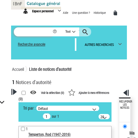
Panneau de gestion des cookies
Espace personnel
Aide
Une question ?
Historique
Tout
Recherche avancée
AUTRES RECHERCHES
Accueil
Liste de notices d’autorité
1
Notices d'autorité
Voir la sélection (
0
)
Ajouter à mes références
(
0
)
VOTRE RECHERCHE
RÉCUPÉRER
LES
Tri par :
Défaut
NOTICES
Recherche avancée dans les
sur 1
notices d’autorité
20
résultats/page
Œuvres liées à l'auteur :
1
Temperton, Rod (1947-2016)
Ma
Temperton, Rod (1947-2016)