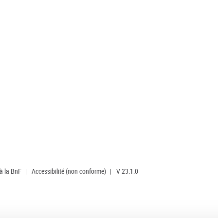
 à la BnF
|
Accessibilité (non conforme)
|
V 23.1.0