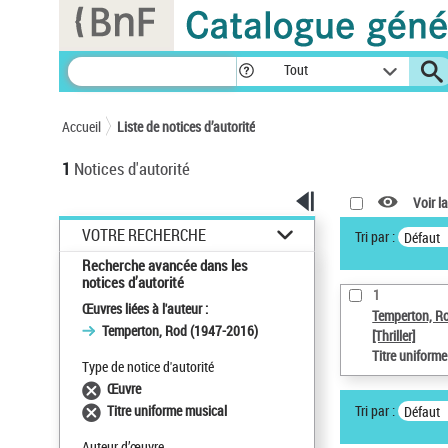
Panneau de gestion des cookies
Tout
Accueil
Liste de notices d’autorité
1
Notices d'autorité
Voir la
VOTRE RECHERCHE
Tri par :
Défaut
Recherche avancée dans les
notices d’autorité
1
Œuvres liées à l'auteur :
Temperton, R
Temperton, Rod (1947-2016)
[Thriller]
Titre uniform
Type de notice d'autorité
Œuvre
Tri par :
Titre uniforme musical
Défaut
Auteur d’œuvre