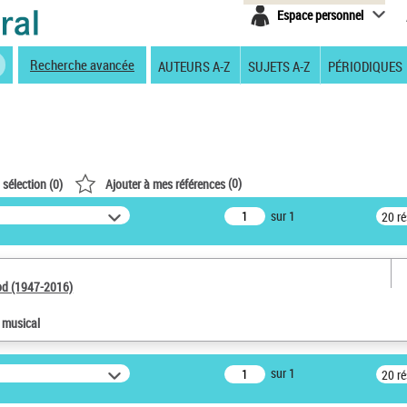
Espace personnel
Recherche avancée
AUTEURS A-Z
SUJETS A-Z
PÉRIODIQUES
(
0
)
 sélection (
0
)
Ajouter à mes références
sur 1
20 r
od (1947-2016)
e musical
sur 1
20 r