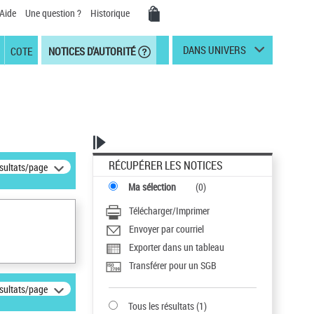
Aide
Une question ?
Historique
DANS UNIVERS
COTE
NOTICES D'AUTORITÉ
RÉCUPÉRER LES NOTICES
ésultats/page
Ma sélection
(
0
)
Télécharger/Imprimer
Envoyer par courriel
Exporter dans un tableau
Transférer pour un SGB
ésultats/page
Tous les résultats
(
1
)