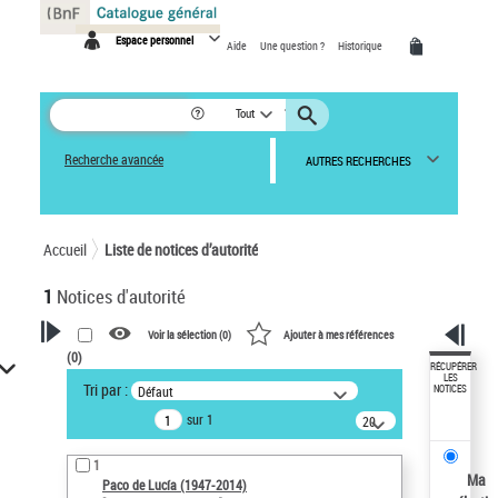
Panneau de gestion des cookies
Espace personnel
Aide
Une question ?
Historique
Tout
Recherche avancée
AUTRES RECHERCHES
Accueil
Liste de notices d’autorité
1
Notices d'autorité
Voir la sélection (
0
)
Ajouter à mes références
(
0
)
VOTRE RECHERCHE
RÉCUPÉRER
LES
Tri par :
Défaut
NOTICES
Recherche avancée dans les
sur 1
notices d’autorité
20
résultats/page
Œuvres liées à l'auteur :
1
Paco de Lucía (1947-2014)
Ma
Paco de Lucía (1947-2014)