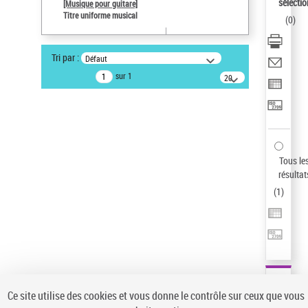
sélectio
[Musique pour guitare]
Type de notice d'autorité
Titre uniforme musical
(
0
)
Œuvre
Auteur d’œuvre
Tri par :
Défaut
Paco de Lucía (1947-2014)
sur 1
20
Sauvegarder votre recherche
résultats/page
AFFINER
Type de notice d'autorité
Œuvre
(1)
Tous le
Titre uniforme musical
(1)
résultat
(
1
)
Statut de la notice d’autorité
Pays
Auteur d’œuvre
Ce site utilise des cookies et vous donne le contrôle sur ceux que vous