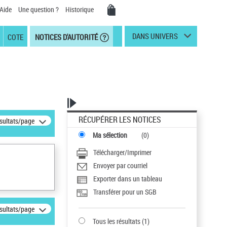
Aide
Une question ?
Historique
DANS UNIVERS
COTE
NOTICES D'AUTORITÉ
RÉCUPÉRER LES NOTICES
ésultats/page
Ma sélection
(
0
)
Télécharger/Imprimer
Envoyer par courriel
Exporter dans un tableau
Transférer pour un SGB
ésultats/page
Tous les résultats
(
1
)