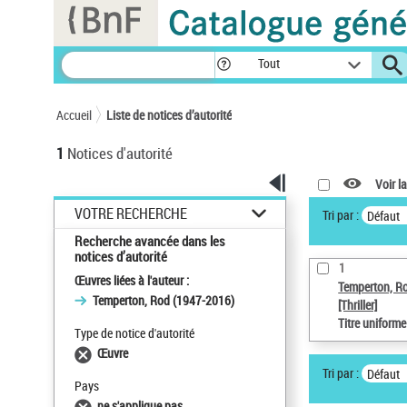
Panneau de gestion des cookies
Tout
Accueil
Liste de notices d’autorité
1
Notices d'autorité
Voir la
VOTRE RECHERCHE
Tri par :
Défaut
Recherche avancée dans les
notices d’autorité
1
Œuvres liées à l'auteur :
Temperton, R
Temperton, Rod (1947-2016)
[Thriller]
Titre uniform
Type de notice d'autorité
Œuvre
Tri par :
Défaut
Pays
ne s'applique pas