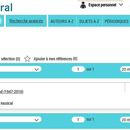
Espace personnel
Recherche avancée
AUTEURS A-Z
SUJETS A-Z
PÉRIODIQUES
(
0
)
 sélection (
0
)
Ajouter à mes références
sur 1
20 r
od (1947-2016)
e musical
sur 1
20 r