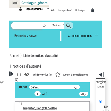
Panneau de gestion des cookies
Espace personnel
Aide
Une question ?
Historique
Tout
Recherche avancée
AUTRES RECHERCHES
Accueil
Liste de notices d’autorité
1
Notices d'autorité
Voir la sélection (
0
)
Ajouter à mes références
(
0
)
VOTRE RECHERCHE
RÉCUPÉRER
LES
Tri par :
Défaut
NOTICES
Recherche avancée dans les
sur 1
notices d’autorité
20
résultats/page
Œuvres liées à l'auteur :
1
Temperton, Rod (1947-2016)
Ma
Temperton, Rod (1947-2016)