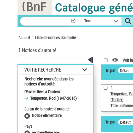
Panneau de gestion des cookies
Tout
Accueil
Liste de notices d’autorité
1
Notices d'autorité
Voir la
VOTRE RECHERCHE
Tri par :
Défaut
Recherche avancée dans les
notices d’autorité
1
Œuvres liées à l'auteur :
Temperton, R
Temperton, Rod (1947-2016)
[Thriller]
Titre uniform
Statut de la notice d’autorité
Notice élémentaire
Tri par :
Défaut
Pays
ne s'applique pas