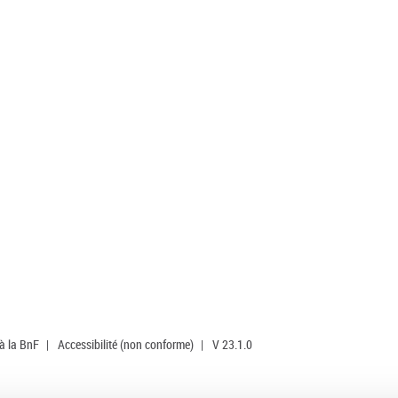
 à la BnF
|
Accessibilité (non conforme)
|
V 23.1.0