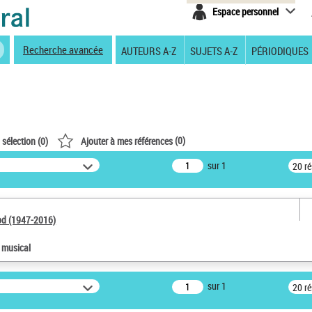
Espace personnel
Recherche avancée
AUTEURS A-Z
SUJETS A-Z
PÉRIODIQUES
(
0
)
 sélection (
0
)
Ajouter à mes références
sur 1
20 r
od (1947-2016)
e musical
sur 1
20 r