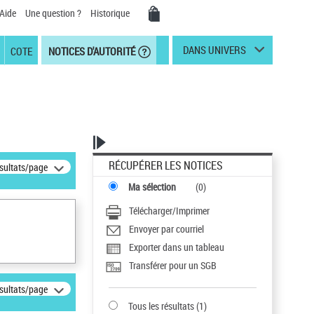
Aide
Une question ?
Historique
DANS UNIVERS
COTE
NOTICES D'AUTORITÉ
RÉCUPÉRER LES NOTICES
ésultats/page
Ma sélection
(
0
)
Télécharger/Imprimer
Envoyer par courriel
Exporter dans un tableau
Transférer pour un SGB
ésultats/page
Tous les résultats
(
1
)