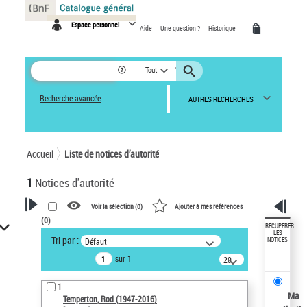
Panneau de gestion des cookies
Espace personnel
Aide
Une question ?
Historique
Tout
Recherche avancée
AUTRES RECHERCHES
Accueil
Liste de notices d’autorité
1
Notices d'autorité
Voir la sélection (
0
)
Ajouter à mes références
(
0
)
VOTRE RECHERCHE
RÉCUPÉRER
LES
Tri par :
Défaut
NOTICES
Recherche avancée dans les
sur 1
notices d’autorité
20
résultats/page
Œuvres liées à l'auteur :
1
Temperton, Rod (1947-2016)
Ma
Temperton, Rod (1947-2016)