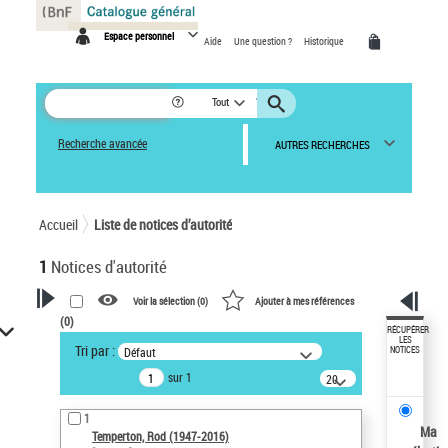
Panneau de gestion des cookies
Espace personnel
Aide
Une question ?
Historique
Tout
Recherche avancée
AUTRES RECHERCHES
Accueil
Liste de notices d’autorité
1
Notices d'autorité
Voir la sélection (
0
)
Ajouter à mes références
(
0
)
VOTRE RECHERCHE
RÉCUPÉRER
LES
Tri par :
Défaut
NOTICES
Recherche avancée dans les
sur 1
notices d’autorité
20
résultats/page
Œuvres liées à l'auteur :
1
Temperton, Rod (1947-2016)
Ma
Temperton, Rod (1947-2016)