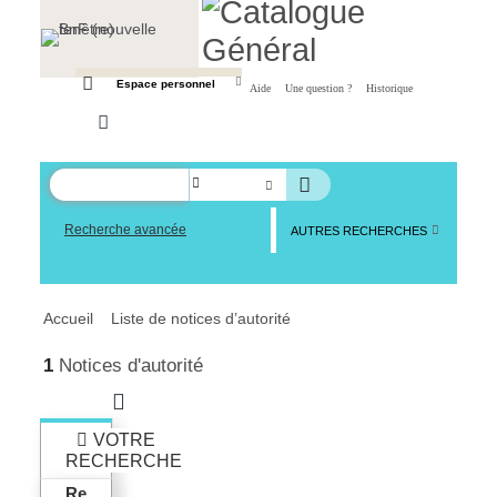
Panneau de gestion des cookies
Espace personnel
Aide
Une question ?
Historique
Recherche avancée
AUTRES RECHERCHES
Accueil
Liste de notices d’autorité
1
Notices d'autorité
VOTRE
RECHERCHE
Re