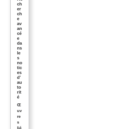
ch
er
ch
e
av
an
cé
e
da
ns
le
s
no
tic
es
d’
au
to
rit
é
Œ
uv
re
s
lié