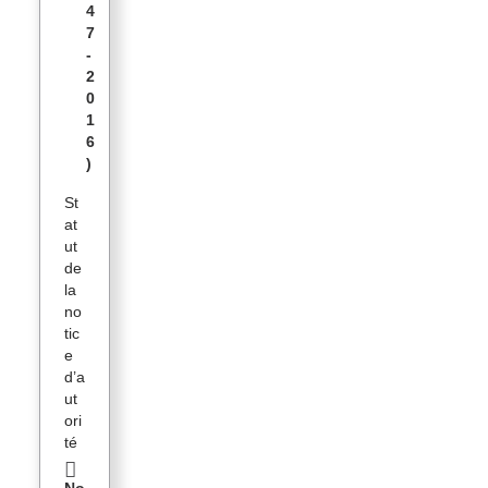
4
7
-
2
0
1
6
)
St
at
ut
de
la
no
tic
e
d’a
ut
ori
té