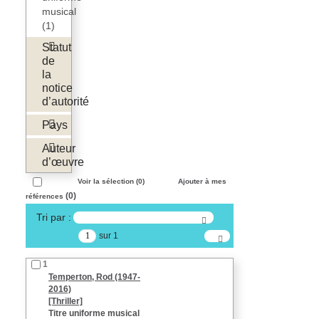
musical
(1)
Statut
de
la
notice
d’autorité
Pays
Auteur
d’œuvre
Voir la sélection (
0
)
Ajouter à mes
(
0
)
références
Tri par :
sur 1
1
Temperton, Rod (1947-
2016)
[Thriller]
Titre uniforme musical