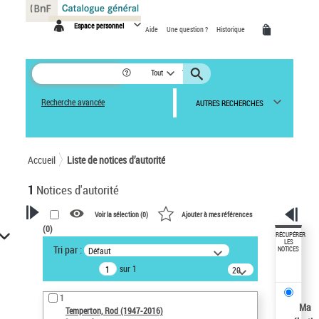
Panneau de gestion des cookies
Espace personnel
Aide
Une question ?
Historique
Tout
Recherche avancée
AUTRES RECHERCHES
Accueil
Liste de notices d’autorité
1
Notices d'autorité
Voir la sélection (
0
)
Ajouter à mes références
(
0
)
VOTRE RECHERCHE
RÉCUPÉRER
LES
Tri par :
Défaut
NOTICES
Recherche avancée dans les
sur 1
notices d’autorité
20
résultats/page
Œuvres liées à l'auteur :
1
Temperton, Rod (1947-2016)
Ma
Temperton, Rod (1947-2016)