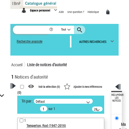
Panneau de gestion des cookies
Espace personnel
Aide
Une question ?
Historique
Tout
Recherche avancée
AUTRES RECHERCHES
Accueil
Liste de notices d’autorité
1
Notices d'autorité
Voir la sélection (
0
)
Ajouter à mes références
(
0
)
VOTRE RECHERCHE
RÉCUPÉRER
LES
Tri par :
Défaut
NOTICES
Recherche avancée dans les
sur 1
notices d’autorité
20
résultats/page
Œuvres liées à l'auteur :
1
Temperton, Rod (1947-2016)
Ma
Temperton, Rod (1947-2016)