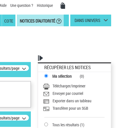
Aide
Une question ?
Historique
DANS UNIVERS
COTE
NOTICES D'AUTORITÉ
RÉCUPÉRER LES NOTICES
ésultats/page
Ma sélection
(
0
)
Télécharger/Imprimer
Envoyer par courriel
Exporter dans un tableau
Transférer pour un SGB
ésultats/page
Tous les résultats
(
1
)