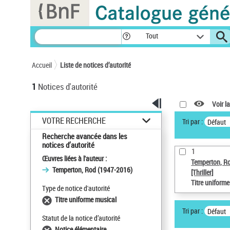
Panneau de gestion des cookies
Tout
Accueil
Liste de notices d’autorité
1
Notices d'autorité
Voir la
VOTRE RECHERCHE
Tri par :
Défaut
Recherche avancée dans les
notices d’autorité
1
Œuvres liées à l'auteur :
Temperton, R
Temperton, Rod (1947-2016)
[Thriller]
Titre uniform
Type de notice d'autorité
Titre uniforme musical
Tri par :
Défaut
Statut de la notice d’autorité
Notice élémentaire