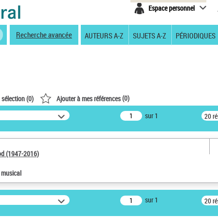
Espace personnel
Recherche avancée
AUTEURS A-Z
SUJETS A-Z
PÉRIODIQUES
(
0
)
 sélection (
0
)
Ajouter à mes références
sur 1
20 r
od (1947-2016)
e musical
sur 1
20 r