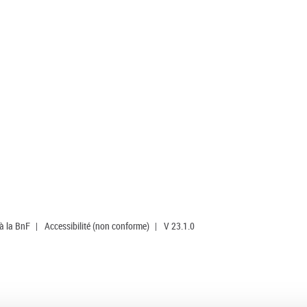
 à la BnF
|
Accessibilité (non conforme)
|
V 23.1.0