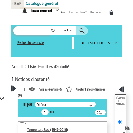
Panneau de gestion des cookies
Espace personnel
Aide
Une question ?
Historique
Tout
Recherche avancée
AUTRES RECHERCHES
Accueil
Liste de notices d’autorité
1
Notices d'autorité
Voir la sélection (
0
)
Ajouter à mes références
(
0
)
VOTRE RECHERCHE
RÉCUPÉRER
LES
Tri par :
Défaut
NOTICES
Recherche avancée dans les
sur 1
notices d’autorité
20
résultats/page
Œuvres liées à l'auteur :
1
Temperton, Rod (1947-2016)
Ma
Temperton, Rod (1947-2016)