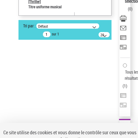
sélectio
[Thriller]
Type de notice d'autorité
Titre uniforme musical
(
0
)
Œuvre
Sauvegarder votre recherche
Tri par :
Défaut
AFFINER
sur 1
20
résultats/page
Type de notice d'autorité
Œuvre
(1)
Titre uniforme musical
(1)
Statut de la notice d’autorité
Tous le
résultat
Pays
(
1
)
Auteur d’œuvre
Ce site utilise des cookies et vous donne le contrôle sur ceux que vous