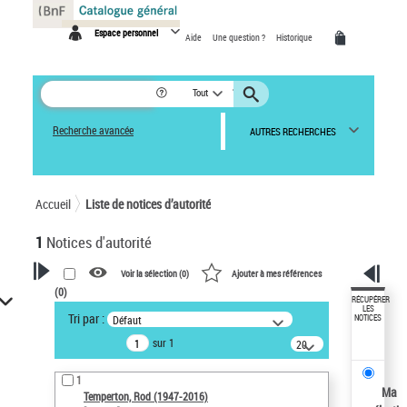
Panneau de gestion des cookies
Espace personnel
Aide
Une question ?
Historique
Tout
Recherche avancée
AUTRES RECHERCHES
Accueil
Liste de notices d’autorité
1
Notices d'autorité
Voir la sélection (
0
)
Ajouter à mes références
(
0
)
VOTRE RECHERCHE
RÉCUPÉRER
LES
Tri par :
Défaut
NOTICES
Recherche avancée dans les
sur 1
notices d’autorité
20
résultats/page
Œuvres liées à l'auteur :
1
Temperton, Rod (1947-2016)
Ma
Temperton, Rod (1947-2016)