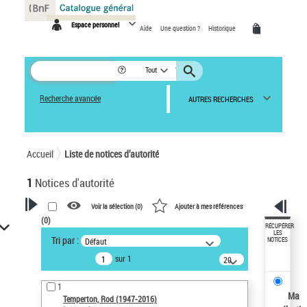
Panneau de gestion des cookies
Espace personnel
Aide
Une question ?
Historique
Tout
Recherche avancée
AUTRES RECHERCHES
Accueil
Liste de notices d’autorité
1
Notices d'autorité
Voir la sélection (
0
)
Ajouter à mes références
(
0
)
VOTRE RECHERCHE
RÉCUPÉRER
LES
Tri par :
Défaut
NOTICES
Recherche avancée dans les
sur 1
notices d’autorité
20
résultats/page
Œuvres liées à l'auteur :
1
Temperton, Rod (1947-2016)
Ma
Temperton, Rod (1947-2016)