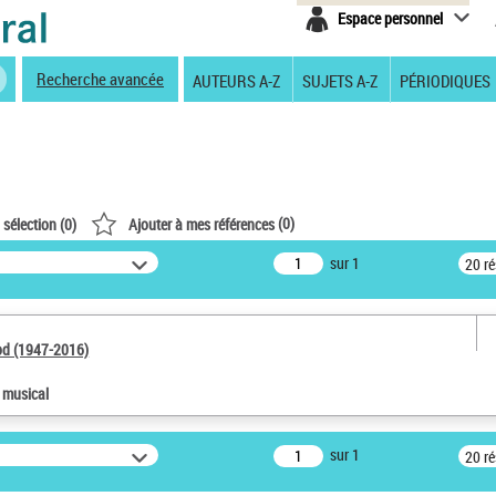
Espace personnel
Recherche avancée
AUTEURS A-Z
SUJETS A-Z
PÉRIODIQUES
(
0
)
 sélection (
0
)
Ajouter à mes références
sur 1
20 r
od (1947-2016)
e musical
sur 1
20 r