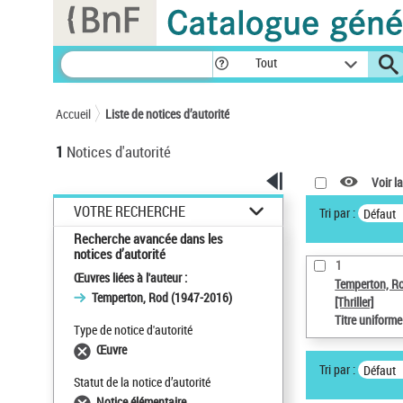
Panneau de gestion des cookies
Tout
Accueil
Liste de notices d’autorité
1
Notices d'autorité
Voir la
VOTRE RECHERCHE
Tri par :
Défaut
Recherche avancée dans les
notices d’autorité
1
Œuvres liées à l'auteur :
Temperton, R
Temperton, Rod (1947-2016)
[Thriller]
Titre uniform
Type de notice d'autorité
Œuvre
Tri par :
Défaut
Statut de la notice d’autorité
Notice élémentaire