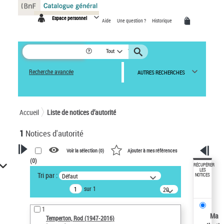
Panneau de gestion des cookies
Espace personnel
Aide
Une question ?
Historique
Tout
Recherche avancée
AUTRES RECHERCHES
Accueil
Liste de notices d’autorité
1
Notices d'autorité
Voir la sélection (
0
)
Ajouter à mes références
(
0
)
VOTRE RECHERCHE
RÉCUPÉRER
LES
Tri par :
Défaut
NOTICES
Recherche avancée dans les
sur 1
notices d’autorité
20
résultats/page
Œuvres liées à l'auteur :
1
Temperton, Rod (1947-2016)
Ma
Temperton, Rod (1947-2016)