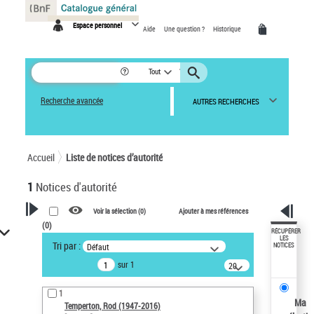
Panneau de gestion des cookies
Espace personnel
Aide
Une question ?
Historique
Tout
Recherche avancée
AUTRES RECHERCHES
Accueil
Liste de notices d’autorité
1
Notices d'autorité
Voir la sélection (
0
)
Ajouter à mes références
(
0
)
VOTRE RECHERCHE
RÉCUPÉRER
LES
Tri par :
Défaut
NOTICES
Recherche avancée dans les
sur 1
notices d’autorité
20
résultats/page
Œuvres liées à l'auteur :
1
Temperton, Rod (1947-2016)
Ma
Temperton, Rod (1947-2016)