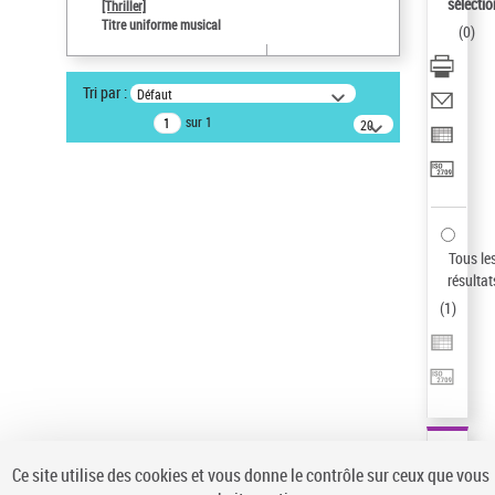
sélectio
[Thriller]
Type de notice d'autorité
Titre uniforme musical
(
0
)
Œuvre
Sauvegarder votre recherche
Tri par :
Défaut
AFFINER
sur 1
20
résultats/page
Type de notice d'autorité
Œuvre
(1)
Titre uniforme musical
(1)
Statut de la notice d’autorité
Tous le
résultat
Pays
(
1
)
Auteur d’œuvre
Ce site utilise des cookies et vous donne le contrôle sur ceux que vous