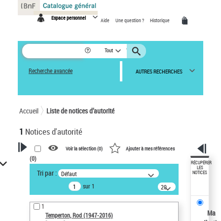
Panneau de gestion des cookies
Espace personnel
Aide
Une question ?
Historique
Tout
Recherche avancée
AUTRES RECHERCHES
Accueil
Liste de notices d’autorité
1
Notices d'autorité
Voir la sélection (
0
)
Ajouter à mes références
(
0
)
VOTRE RECHERCHE
RÉCUPÉRER
LES
Tri par :
Défaut
NOTICES
Recherche avancée dans les
sur 1
notices d’autorité
20
résultats/page
Œuvres liées à l'auteur :
1
Temperton, Rod (1947-2016)
Ma
Temperton, Rod (1947-2016)