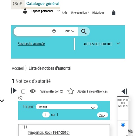
Panneau de gestion des cookies
Espace personnel
Aide
Une question ?
Historique
Tout
Recherche avancée
AUTRES RECHERCHES
Accueil
Liste de notices d’autorité
1
Notices d'autorité
Voir la sélection (
0
)
Ajouter à mes références
(
0
)
VOTRE RECHERCHE
RÉCUPÉRER
LES
Tri par :
Défaut
NOTICES
Recherche avancée dans les
sur 1
notices d’autorité
20
résultats/page
Œuvres liées à l'auteur :
1
Temperton, Rod (1947-2016)
Ma
Temperton, Rod (1947-2016)