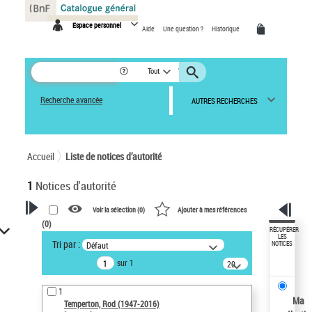
Panneau de gestion des cookies
Espace personnel
Aide
Une question ?
Historique
Tout
Recherche avancée
AUTRES RECHERCHES
Accueil
Liste de notices d’autorité
1
Notices d'autorité
Voir la sélection (
0
)
Ajouter à mes références
(
0
)
VOTRE RECHERCHE
RÉCUPÉRER
LES
Tri par :
Défaut
NOTICES
Recherche avancée dans les
sur 1
notices d’autorité
20
résultats/page
Œuvres liées à l'auteur :
1
Temperton, Rod (1947-2016)
Ma
Temperton, Rod (1947-2016)