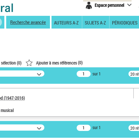
Espace personnel
Recherche avancée
AUTEURS A-Z
SUJETS A-Z
PÉRIODIQUES
(
0
)
 sélection (
0
)
Ajouter à mes références
sur 1
20 r
od (1947-2016)
e musical
sur 1
20 r