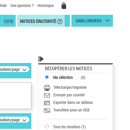
Aide
Une question ?
Historique
DANS UNIVERS
COTE
NOTICES D'AUTORITÉ
RÉCUPÉRER LES NOTICES
ésultats/page
Ma sélection
(
0
)
Télécharger/Imprimer
Envoyer par courriel
Exporter dans un tableau
Transférer pour un SGB
ésultats/page
Tous les résultats
(
1
)