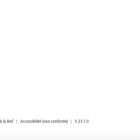
 à la BnF
|
Accessibilité (non conforme)
|
V 23.1.0