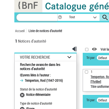
Panneau de gestion des cookies
Tout
Accueil
Liste de notices d’autorité
1
Notices d'autorité
Voir la
VOTRE RECHERCHE
Tri par :
Défaut
Recherche avancée dans les
notices d’autorité
1
Œuvres liées à l'auteur :
Temperton, R
Temperton, Rod (1947-2016)
[Thriller]
Titre uniform
Statut de la notice d’autorité
Notice élémentaire
Tri par :
Défaut
Type de notice d'autorité
Œuvre