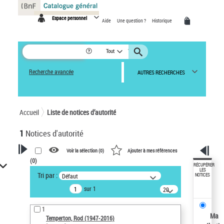
Panneau de gestion des cookies
Espace personnel
Aide
Une question ?
Historique
Tout
Recherche avancée
AUTRES RECHERCHES
Accueil
Liste de notices d’autorité
1
Notices d'autorité
Voir la sélection (
0
)
Ajouter à mes références
(
0
)
VOTRE RECHERCHE
RÉCUPÉRER
LES
Tri par :
Défaut
NOTICES
Recherche avancée dans les
sur 1
notices d’autorité
20
résultats/page
Œuvres liées à l'auteur :
1
Temperton, Rod (1947-2016)
Ma
Temperton, Rod (1947-2016)