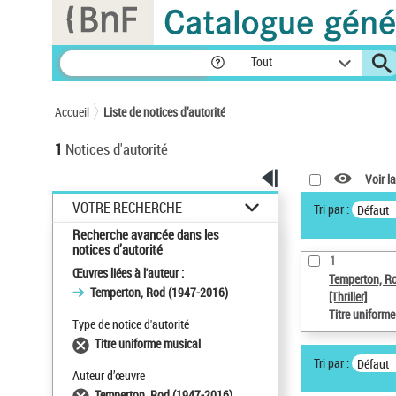
Panneau de gestion des cookies
Tout
Accueil
Liste de notices d’autorité
1
Notices d'autorité
Voir la
VOTRE RECHERCHE
Tri par :
Défaut
Recherche avancée dans les
notices d’autorité
1
Œuvres liées à l'auteur :
Temperton, R
Temperton, Rod (1947-2016)
[Thriller]
Titre uniform
Type de notice d'autorité
Titre uniforme musical
Tri par :
Défaut
Auteur d’œuvre
Temperton, Rod (1947-2016)