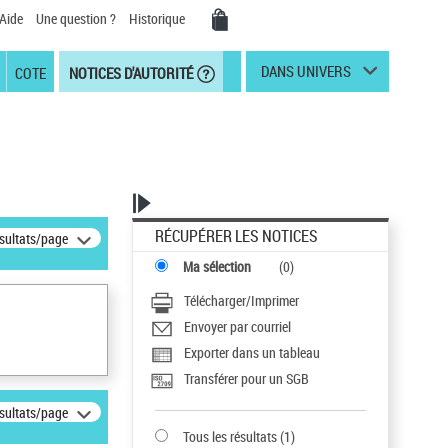
Aide
Une question ?
Historique
DANS UNIVERS
COTE
NOTICES D'AUTORITÉ
RÉCUPÉRER LES NOTICES
ésultats/page
Ma sélection
(
0
)
Télécharger/Imprimer
Envoyer par courriel
Exporter dans un tableau
Transférer pour un SGB
ésultats/page
Tous les résultats
(
1
)