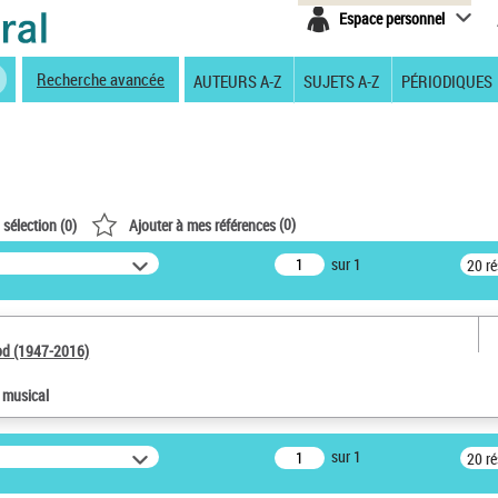
Espace personnel
Recherche avancée
AUTEURS A-Z
SUJETS A-Z
PÉRIODIQUES
(
0
)
 sélection (
0
)
Ajouter à mes références
sur 1
20 r
od (1947-2016)
e musical
sur 1
20 r