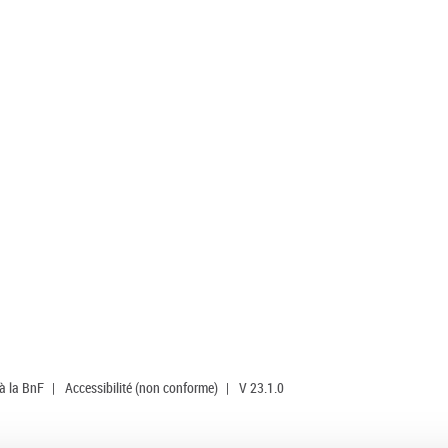
 à la BnF
|
Accessibilité (non conforme)
|
V 23.1.0