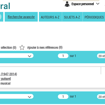
Espace personnel
Recherche avancée
AUTEURS A-Z
SUJETS A-Z
PÉRIODIQUES
(
0
)
 sélection (
0
)
Ajouter à mes références
sur 1
20 r
a (1947-2014)
 guitare]
e musical
sur 1
20 r