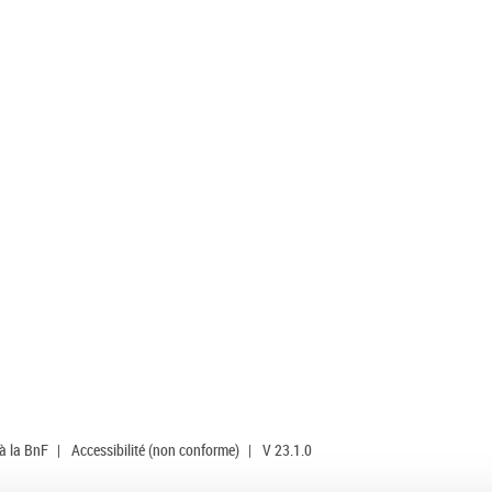
 à la BnF
|
Accessibilité (non conforme)
|
V 23.1.0