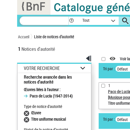
Panneau de gestion des cookies
Tout
Accueil
Liste de notices d’autorité
1
Notices d'autorité
Voir la
VOTRE RECHERCHE
Tri par :
Défaut
Recherche avancée dans les
notices d’autorité
1
Œuvres liées à l'auteur :
Paco de Lucí
Paco de Lucía (1947-2014)
[Musique pour
Titre uniform
Type de notice d'autorité
Œuvre
Tri par :
Titre uniforme musical
Défaut
Statut de la notice d’autorité