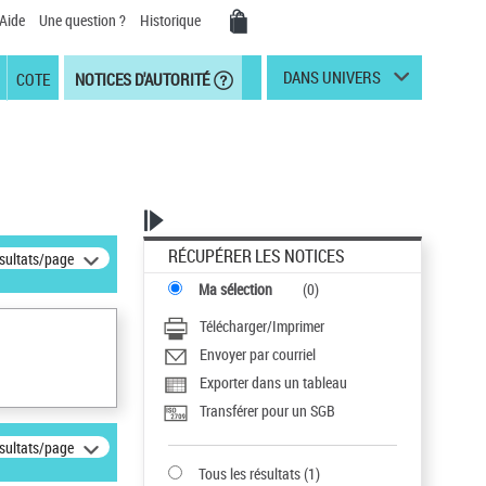
Aide
Une question ?
Historique
DANS UNIVERS
COTE
NOTICES D'AUTORITÉ
RÉCUPÉRER LES NOTICES
ésultats/page
Ma sélection
(
0
)
Télécharger/Imprimer
Envoyer par courriel
Exporter dans un tableau
Transférer pour un SGB
ésultats/page
Tous les résultats
(
1
)