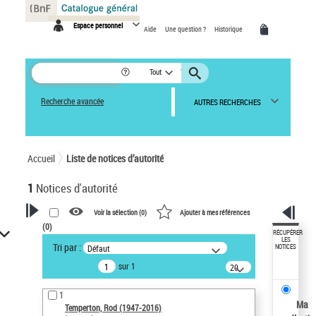
Panneau de gestion des cookies
Espace personnel
Aide
Une question ?
Historique
Tout
Recherche avancée
AUTRES RECHERCHES
Accueil
Liste de notices d’autorité
1
Notices d'autorité
Voir la sélection (
0
)
Ajouter à mes références
(
0
)
VOTRE RECHERCHE
RÉCUPÉRER
LES
Tri par :
Défaut
NOTICES
Recherche avancée dans les
sur 1
notices d’autorité
20
résultats/page
Œuvres liées à l'auteur :
1
Temperton, Rod (1947-2016)
Ma
Temperton, Rod (1947-2016)