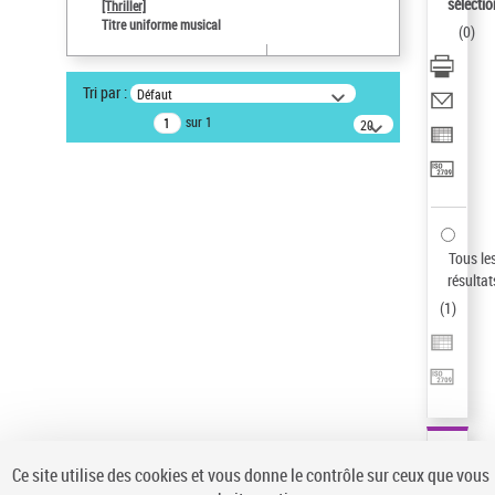
sélectio
[Thriller]
Pays
Titre uniforme musical
(
0
)
ne s'applique pas
Sauvegarder votre recherche
Tri par :
Défaut
AFFINER
sur 1
20
résultats/page
Type de notice d'autorité
Œuvre
(1)
Titre uniforme musical
(1)
Statut de la notice d’autorité
Tous le
résultat
Pays
(
1
)
Auteur d’œuvre
Ce site utilise des cookies et vous donne le contrôle sur ceux que vous