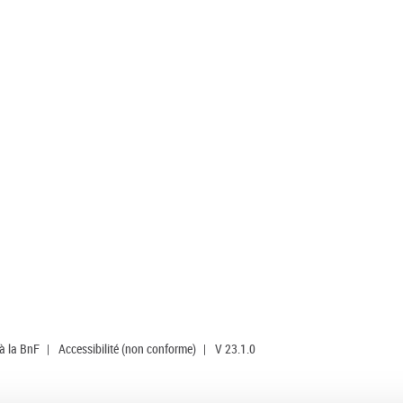
 à la BnF
|
Accessibilité (non conforme)
|
V 23.1.0