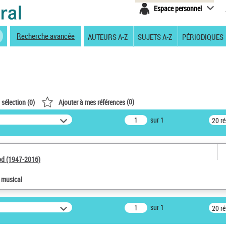
Espace personnel
Recherche avancée
AUTEURS A-Z
SUJETS A-Z
PÉRIODIQUES
(
0
)
 sélection (
0
)
Ajouter à mes références
sur 1
20 r
od (1947-2016)
e musical
sur 1
20 r