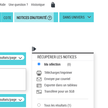
Aide
Une question ?
Historique
DANS UNIVERS
COTE
NOTICES D'AUTORITÉ
RÉCUPÉRER LES NOTICES
ésultats/page
Ma sélection
(
0
)
Télécharger/Imprimer
Envoyer par courriel
Exporter dans un tableau
Transférer pour un SGB
ésultats/page
Tous les résultats
(
1
)