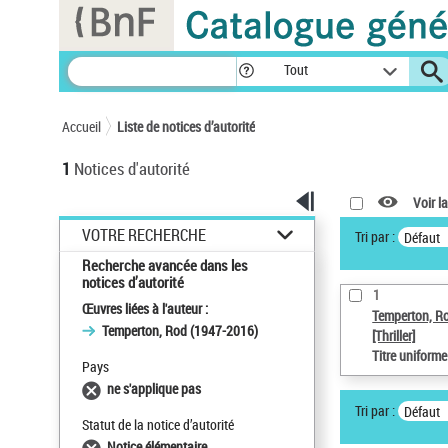
Panneau de gestion des cookies
Tout
Accueil
Liste de notices d’autorité
1
Notices d'autorité
Voir la
VOTRE RECHERCHE
Tri par :
Défaut
Recherche avancée dans les
notices d’autorité
1
Œuvres liées à l'auteur :
Temperton, R
Temperton, Rod (1947-2016)
[Thriller]
Titre uniform
Pays
ne s'applique pas
Tri par :
Défaut
Statut de la notice d’autorité
Notice élémentaire