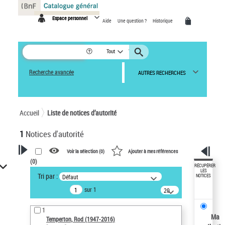
Panneau de gestion des cookies
Espace personnel
Aide
Une question ?
Historique
Tout
Recherche avancée
AUTRES RECHERCHES
Accueil
Liste de notices d’autorité
1
Notices d'autorité
Voir la sélection (
0
)
Ajouter à mes références
(
0
)
VOTRE RECHERCHE
RÉCUPÉRER
LES
Tri par :
Défaut
NOTICES
Recherche avancée dans les
sur 1
notices d’autorité
20
résultats/page
Œuvres liées à l'auteur :
1
Temperton, Rod (1947-2016)
Ma
Temperton, Rod (1947-2016)