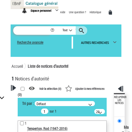
Panneau de gestion des cookies
Espace personnel
Aide
Une question ?
Historique
Tout
Recherche avancée
AUTRES RECHERCHES
Accueil
Liste de notices d’autorité
1
Notices d'autorité
Voir la sélection (
0
)
Ajouter à mes références
(
0
)
VOTRE RECHERCHE
RÉCUPÉRER
LES
Tri par :
Défaut
NOTICES
Recherche avancée dans les
sur 1
notices d’autorité
20
résultats/page
Œuvres liées à l'auteur :
1
Temperton, Rod (1947-2016)
Ma
Temperton, Rod (1947-2016)