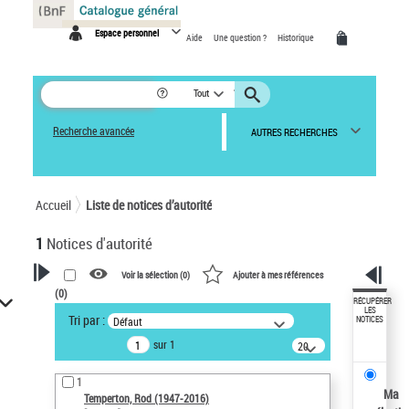
Panneau de gestion des cookies
Espace personnel
Aide
Une question ?
Historique
Tout
Recherche avancée
AUTRES RECHERCHES
Accueil
Liste de notices d’autorité
1
Notices d'autorité
Voir la sélection (
0
)
Ajouter à mes références
(
0
)
VOTRE RECHERCHE
RÉCUPÉRER
LES
Tri par :
Défaut
NOTICES
Recherche avancée dans les
sur 1
notices d’autorité
20
résultats/page
Œuvres liées à l'auteur :
1
Temperton, Rod (1947-2016)
Ma
Temperton, Rod (1947-2016)