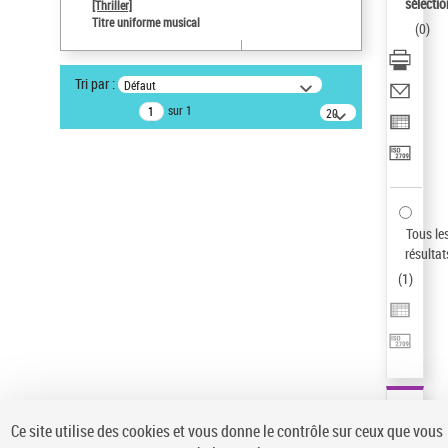
sélectio
[Thriller]
Pays
Titre uniforme musical
(
0
)
ne s'applique pas
Statut de la notice d’autorité
Tri par :
Défaut
Notice élémentaire
sur 1
20
résultats/page
Type de notice d'autorité
Titre uniforme musical
Auteur d’œuvre
Temperton, Rod (1947-2016)
Sauvegarder votre recherche
Tous le
résultat
AFFINER
(
1
)
Type de notice d'autorité
Œuvre
(1)
Titre uniforme musical
(1)
Statut de la notice d’autorité
Ce site utilise des cookies et vous donne le contrôle sur ceux que vous
Pays