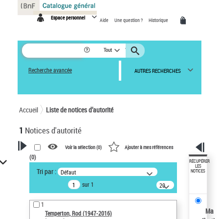
Panneau de gestion des cookies
Espace personnel
Aide
Une question ?
Historique
Tout
Recherche avancée
AUTRES RECHERCHES
Accueil
Liste de notices d’autorité
1
Notices d'autorité
Voir la sélection (
0
)
Ajouter à mes références
(
0
)
VOTRE RECHERCHE
RÉCUPÉRER
LES
Tri par :
Défaut
NOTICES
Recherche avancée dans les
sur 1
notices d’autorité
20
résultats/page
Œuvres liées à l'auteur :
1
Temperton, Rod (1947-2016)
Ma
Temperton, Rod (1947-2016)