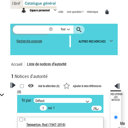
Panneau de gestion des cookies
Espace personnel
Aide
Une question ?
Historique
Tout
Recherche avancée
AUTRES RECHERCHES
Accueil
Liste de notices d’autorité
1
Notices d'autorité
Voir la sélection (
0
)
Ajouter à mes références
(
0
)
VOTRE RECHERCHE
RÉCUPÉRER
LES
Tri par :
Défaut
NOTICES
Recherche avancée dans les
sur 1
notices d’autorité
20
résultats/page
Œuvres liées à l'auteur :
1
Temperton, Rod (1947-2016)
Ma
Temperton, Rod (1947-2016)