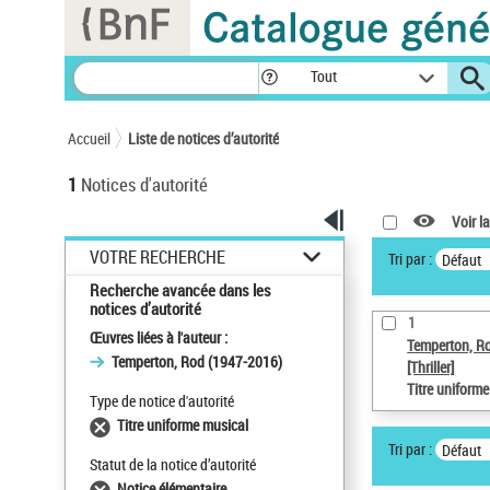
Panneau de gestion des cookies
Tout
Accueil
Liste de notices d’autorité
1
Notices d'autorité
Voir la
VOTRE RECHERCHE
Tri par :
Défaut
Recherche avancée dans les
notices d’autorité
1
Œuvres liées à l'auteur :
Temperton, R
Temperton, Rod (1947-2016)
[Thriller]
Titre uniform
Type de notice d'autorité
Titre uniforme musical
Tri par :
Défaut
Statut de la notice d’autorité
Notice élémentaire