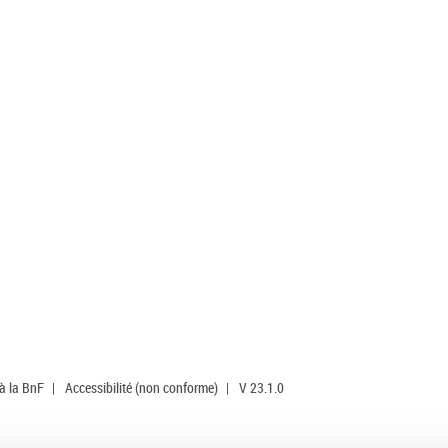
 à la BnF
|
Accessibilité (non conforme)
|
V 23.1.0