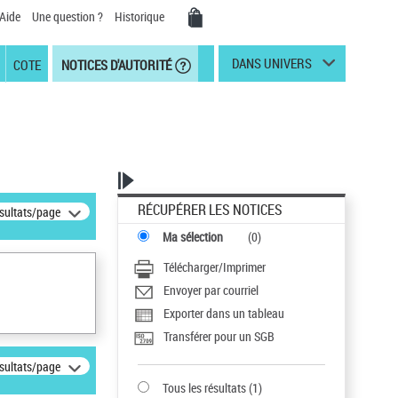
Aide
Une question ?
Historique
DANS UNIVERS
COTE
NOTICES D'AUTORITÉ
RÉCUPÉRER LES NOTICES
ésultats/page
Ma sélection
(
0
)
Télécharger/Imprimer
Envoyer par courriel
Exporter dans un tableau
Transférer pour un SGB
ésultats/page
Tous les résultats
(
1
)