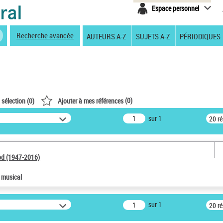
Espace personnel
Recherche avancée
AUTEURS A-Z
SUJETS A-Z
PÉRIODIQUES
(
0
)
 sélection (
0
)
Ajouter à mes références
sur 1
20 r
od (1947-2016)
e musical
sur 1
20 r