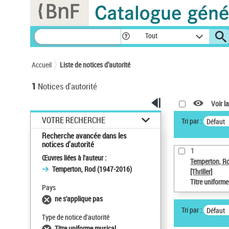
Panneau de gestion des cookies
Tout
Accueil
Liste de notices d’autorité
1
Notices d'autorité
Voir la
VOTRE RECHERCHE
Tri par :
Défaut
Recherche avancée dans les
notices d’autorité
1
Œuvres liées à l'auteur :
Temperton, R
Temperton, Rod (1947-2016)
[Thriller]
Titre uniform
Pays
ne s'applique pas
Tri par :
Défaut
Type de notice d'autorité
Titre uniforme musical