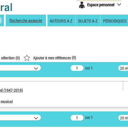
Espace personnel
Recherche avancée
AUTEURS A-Z
SUJETS A-Z
PÉRIODIQUES
(
0
)
 sélection (
0
)
Ajouter à mes références
sur 1
20 r
od (1947-2016)
e musical
sur 1
20 r