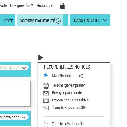
Aide
Une question ?
Historique
DANS UNIVERS
COTE
NOTICES D'AUTORITÉ
RÉCUPÉRER LES NOTICES
ésultats/page
Ma sélection
(
0
)
Télécharger/Imprimer
Envoyer par courriel
Exporter dans un tableau
Transférer pour un SGB
ésultats/page
Tous les résultats
(
1
)