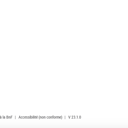
 à la BnF
|
Accessibilité (non conforme)
|
V 23.1.0