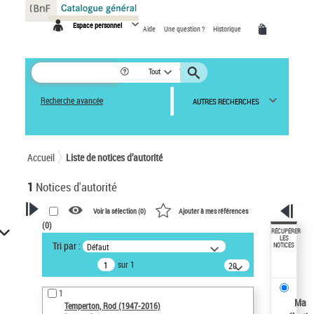
Panneau de gestion des cookies
Espace personnel
Aide
Une question ?
Historique
Tout
Recherche avancée
AUTRES RECHERCHES
Accueil
Liste de notices d’autorité
1
Notices d'autorité
Voir la sélection (
0
)
Ajouter à mes références
(
0
)
VOTRE RECHERCHE
RÉCUPÉRER
LES
Tri par :
Défaut
NOTICES
Recherche avancée dans les
sur 1
notices d’autorité
20
résultats/page
Œuvres liées à l'auteur :
1
Temperton, Rod (1947-2016)
Ma
Temperton, Rod (1947-2016)