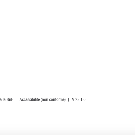
 à la BnF
|
Accessibilité (non conforme)
|
V 23.1.0