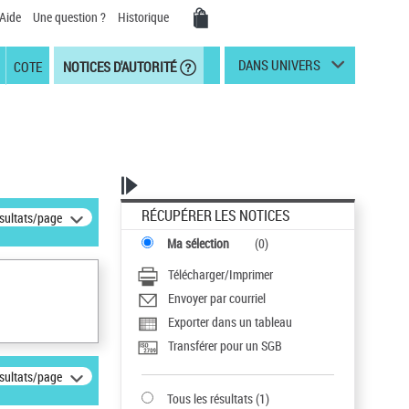
Aide
Une question ?
Historique
DANS UNIVERS
COTE
NOTICES D'AUTORITÉ
RÉCUPÉRER LES NOTICES
ésultats/page
Ma sélection
(
0
)
Télécharger/Imprimer
Envoyer par courriel
Exporter dans un tableau
Transférer pour un SGB
ésultats/page
Tous les résultats
(
1
)