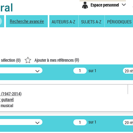
Espace personnel
Recherche avancée
AUTEURS A-Z
SUJETS A-Z
PÉRIODIQUES
(
0
)
 sélection (
0
)
Ajouter à mes références
sur 1
20 r
a (1947-2014)
 guitare]
e musical
sur 1
20 r