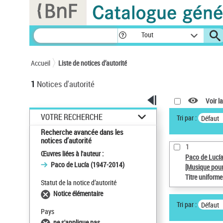
Panneau de gestion des cookies
Tout
Accueil
Liste de notices d’autorité
1
Notices d'autorité
Voir la
VOTRE RECHERCHE
Tri par :
Défaut
Recherche avancée dans les
notices d’autorité
1
Œuvres liées à l'auteur :
Paco de Lucí
Paco de Lucía (1947-2014)
[Musique pour
Titre uniform
Statut de la notice d’autorité
Notice élémentaire
Tri par :
Défaut
Pays
ne s'applique pas