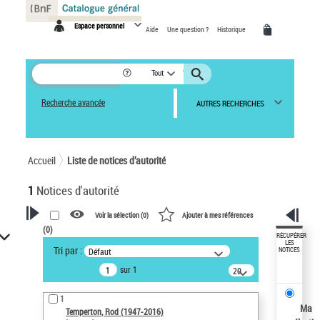
Panneau de gestion des cookies
Espace personnel
Aide
Une question ?
Historique
Tout
Recherche avancée
AUTRES RECHERCHES
Accueil
Liste de notices d’autorité
1
Notices d'autorité
Voir la sélection (
0
)
Ajouter à mes références
(
0
)
VOTRE RECHERCHE
RÉCUPÉRER
LES
Tri par :
Défaut
NOTICES
Recherche avancée dans les
sur 1
notices d’autorité
20
résultats/page
Œuvres liées à l'auteur :
1
Temperton, Rod (1947-2016)
Ma
Temperton, Rod (1947-2016)