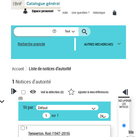
Panneau de gestion des cookies
Espace personnel
Aide
Une question ?
Historique
Tout
Recherche avancée
AUTRES RECHERCHES
Accueil
Liste de notices d’autorité
1
Notices d'autorité
Voir la sélection (
0
)
Ajouter à mes références
(
0
)
VOTRE RECHERCHE
RÉCUPÉRER
LES
Tri par :
Défaut
NOTICES
Recherche avancée dans les
sur 1
notices d’autorité
20
résultats/page
Œuvres liées à l'auteur :
1
Temperton, Rod (1947-2016)
Ma
Temperton, Rod (1947-2016)