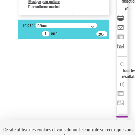
sélectio
[Musique pour guitare]
Type de notice d'autorité
Titre uniforme musical
(
0
)
Œuvre
Sauvegarder votre recherche
Tri par :
Défaut
AFFINER
sur 1
20
résultats/page
Type de notice d'autorité
Œuvre
(1)
Titre uniforme musical
(1)
Statut de la notice d’autorité
Tous le
résultat
Pays
(
1
)
Auteur d’œuvre
Ce site utilise des cookies et vous donne le contrôle sur ceux que vous