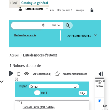
Panneau de gestion des cookies
Espace personnel
Aide
Une question ?
Historique
Tout
Recherche avancée
AUTRES RECHERCHES
Accueil
Liste de notices d’autorité
1
Notices d'autorité
Voir la sélection (
0
)
Ajouter à mes références
(
0
)
VOTRE RECHERCHE
RÉCUPÉRER
LES
Tri par :
Défaut
NOTICES
Recherche avancée dans les
sur 1
notices d’autorité
20
résultats/page
Œuvres liées à l'auteur :
1
Paco de Lucía (1947-2014)
Ma
Paco de Lucía (1947-2014)