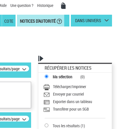
Aide
Une question ?
Historique
DANS UNIVERS
COTE
NOTICES D'AUTORITÉ
RÉCUPÉRER LES NOTICES
ésultats/page
Ma sélection
(
0
)
Télécharger/Imprimer
Envoyer par courriel
Exporter dans un tableau
Transférer pour un SGB
ésultats/page
Tous les résultats
(
1
)