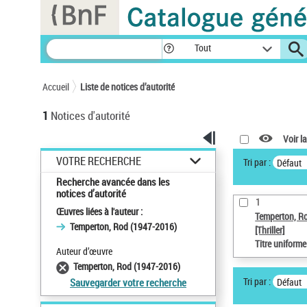
Panneau de gestion des cookies
Tout
Accueil
Liste de notices d’autorité
1
Notices d'autorité
Voir la
VOTRE RECHERCHE
Tri par :
Défaut
Recherche avancée dans les
notices d’autorité
1
Œuvres liées à l'auteur :
Temperton, R
Temperton, Rod (1947-2016)
[Thriller]
Titre uniform
Auteur d’œuvre
Temperton, Rod (1947-2016)
Tri par :
Défaut
Sauvegarder votre recherche