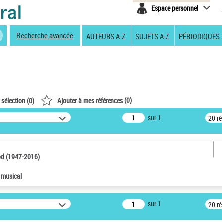
Espace personnel
Recherche avancée
AUTEURS A-Z
SUJETS A-Z
PÉRIODIQUES
(
0
)
 sélection (
0
)
Ajouter à mes références
sur 1
20 r
od (1947-2016)
e musical
sur 1
20 r