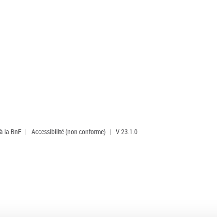
 à la BnF
|
Accessibilité (non conforme)
|
V 23.1.0