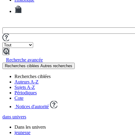
Mes
demandes
de
reproduction
Lancer
la
Recherche avancée
recherche
Recherches ciblées
Autres recherches
Recherches ciblées
Auteurs A-Z
Sujets A-Z
Périodiques
Cote
Notices d'autorité
dans univers
Dans les univers
jeunesse