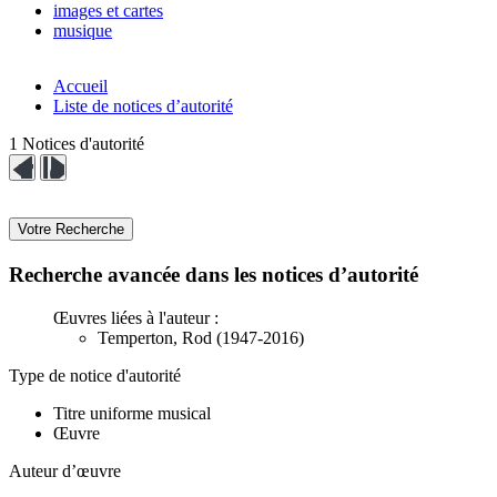
images et cartes
musique
Accueil
Liste de notices d’autorité
1
Notices d'autorité
Fermer
Ouvrir
ce
ce
volet
volet
Votre Recherche
affinage
affinage
Recherche avancée dans les notices d’autorité
Œuvres liées à l'auteur :
Temperton, Rod (1947-2016)
Type de notice d'autorité
Titre uniforme musical
Œuvre
Auteur d’œuvre