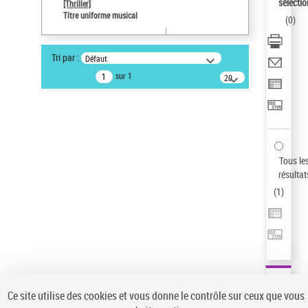
Sauvegarder votre recherche
sélectio
[Thriller]
Titre uniforme musical
(
0
)
AFFINER
Type de notice d'autorité
Tri par :
Défaut
Œuvre
(1)
sur 1
20
résultats/page
Titre uniforme musical
(1)
Statut de la notice d’autorité
Pays
Auteur d’œuvre
Tous le
résultat
(
1
)
Ce site utilise des cookies et vous donne le contrôle sur ceux que vous