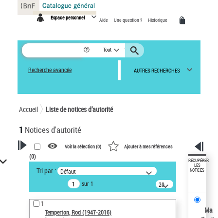
Panneau de gestion des cookies
Espace personnel
Aide
Une question ?
Historique
Tout
Recherche avancée
AUTRES RECHERCHES
Accueil
Liste de notices d’autorité
1
Notices d'autorité
Voir la sélection (
0
)
Ajouter à mes références
(
0
)
VOTRE RECHERCHE
RÉCUPÉRER
LES
Tri par :
Défaut
NOTICES
Recherche avancée dans les
sur 1
notices d’autorité
20
résultats/page
Œuvres liées à l'auteur :
1
Temperton, Rod (1947-2016)
Ma
Temperton, Rod (1947-2016)