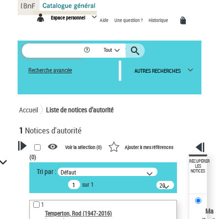
Panneau de gestion des cookies
Espace personnel
Aide
Une question ?
Historique
Tout
Recherche avancée
AUTRES RECHERCHES
Accueil
Liste de notices d’autorité
1
Notices d'autorité
Voir la sélection (
0
)
Ajouter à mes références
(
0
)
VOTRE RECHERCHE
RÉCUPÉRER
LES
Tri par :
Défaut
NOTICES
Recherche avancée dans les
sur 1
notices d’autorité
20
résultats/page
Œuvres liées à l'auteur :
1
Temperton, Rod (1947-2016)
Ma
Temperton, Rod (1947-2016)