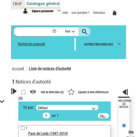
Panneau de gestion des cookies
Espace personnel
Aide
Une question ?
Historique
Tout
Recherche avancée
AUTRES RECHERCHES
Accueil
Liste de notices d’autorité
1
Notices d'autorité
Voir la sélection (
0
)
Ajouter à mes références
(
0
)
VOTRE RECHERCHE
RÉCUPÉRER
LES
Tri par :
Défaut
NOTICES
Recherche avancée dans les
sur 1
notices d’autorité
20
résultats/page
Œuvres liées à l'auteur :
1
Paco de Lucía (1947-2014)
Ma
Paco de Lucía (1947-2014)