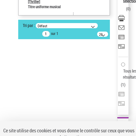
Sauvegarder votre recherche
sélectio
[Thriller]
Titre uniforme musical
(
0
)
AFFINER
Type de notice d'autorité
Tri par :
Défaut
Œuvre
(1)
sur 1
20
résultats/page
Titre uniforme musical
(1)
Statut de la notice d’autorité
Pays
Auteur d’œuvre
Tous le
résultat
(
1
)
Ce site utilise des cookies et vous donne le contrôle sur ceux que vous