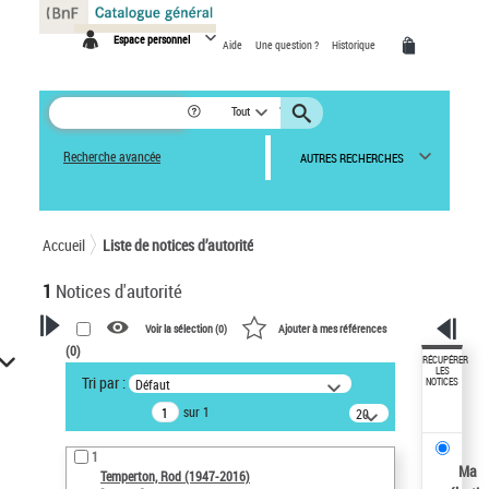
Panneau de gestion des cookies
Espace personnel
Aide
Une question ?
Historique
Tout
Recherche avancée
AUTRES RECHERCHES
Accueil
Liste de notices d’autorité
1
Notices d'autorité
Voir la sélection (
0
)
Ajouter à mes références
(
0
)
VOTRE RECHERCHE
RÉCUPÉRER
LES
Tri par :
Défaut
NOTICES
Recherche avancée dans les
sur 1
notices d’autorité
20
résultats/page
Œuvres liées à l'auteur :
1
Temperton, Rod (1947-2016)
Ma
Temperton, Rod (1947-2016)