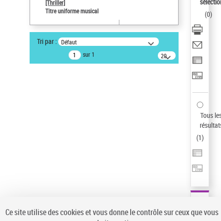
sélectio
[Thriller]
Auteur d’œuvre
Titre uniforme musical
(
0
)
Temperton, Rod (1947-2016)
Sauvegarder votre recherche
Tri par :
Défaut
AFFINER
sur 1
20
résultats/page
Type de notice d'autorité
Œuvre
(1)
Titre uniforme musical
(1)
Statut de la notice d’autorité
Tous le
résultat
Pays
(
1
)
Auteur d’œuvre
Ce site utilise des cookies et vous donne le contrôle sur ceux que vous