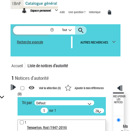
Panneau de gestion des cookies
Espace personnel
Aide
Une question ?
Historique
Tout
Recherche avancée
AUTRES RECHERCHES
Accueil
Liste de notices d’autorité
1
Notices d'autorité
Voir la sélection (
0
)
Ajouter à mes références
(
0
)
VOTRE RECHERCHE
RÉCUPÉRER
LES
Tri par :
Défaut
NOTICES
Recherche avancée dans les
sur 1
notices d’autorité
20
résultats/page
Œuvres liées à l'auteur :
1
Temperton, Rod (1947-2016)
Ma
Temperton, Rod (1947-2016)