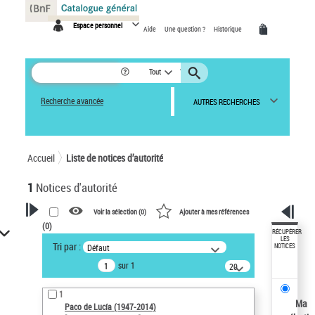
Panneau de gestion des cookies
Espace personnel
Aide
Une question ?
Historique
Tout
Recherche avancée
AUTRES RECHERCHES
Accueil
Liste de notices d’autorité
1
Notices d'autorité
Voir la sélection (
0
)
Ajouter à mes références
(
0
)
VOTRE RECHERCHE
RÉCUPÉRER
LES
Tri par :
Défaut
NOTICES
Recherche avancée dans les
sur 1
notices d’autorité
20
résultats/page
Œuvres liées à l'auteur :
1
Paco de Lucía (1947-2014)
Ma
Paco de Lucía (1947-2014)