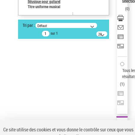
Sauvegarder votre recherche
sélectio
[Musique pour guitare]
Titre uniforme musical
(
0
)
AFFINER
Type de notice d'autorité
Tri par :
Défaut
Œuvre
(1)
sur 1
20
résultats/page
Titre uniforme musical
(1)
Statut de la notice d’autorité
Pays
Auteur d’œuvre
Tous le
résultat
(
1
)
Ce site utilise des cookies et vous donne le contrôle sur ceux que vous