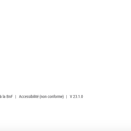
 à la BnF
|
Accessibilité (non conforme)
|
V 23.1.0