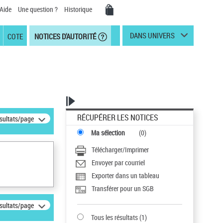
Aide
Une question ?
Historique
DANS UNIVERS
COTE
NOTICES D'AUTORITÉ
RÉCUPÉRER LES NOTICES
ésultats/page
Ma sélection
(
0
)
Télécharger/Imprimer
Envoyer par courriel
Exporter dans un tableau
Transférer pour un SGB
ésultats/page
Tous les résultats
(
1
)