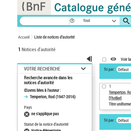
Panneau de gestion des cookies
Tout
Accueil
Liste de notices d’autorité
1
Notices d'autorité
Voir la
VOTRE RECHERCHE
Tri par :
Défaut
Recherche avancée dans les
notices d’autorité
1
Œuvres liées à l'auteur :
Temperton, R
Temperton, Rod (1947-2016)
[Thriller]
Titre uniform
Pays
ne s'applique pas
Tri par :
Défaut
Statut de la notice d’autorité
Notice élémentaire