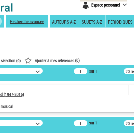
Espace personnel
Recherche avancée
AUTEURS A-Z
SUJETS A-Z
PÉRIODIQUES
(
0
)
 sélection (
0
)
Ajouter à mes références
sur 1
20 r
od (1947-2016)
e musical
sur 1
20 r