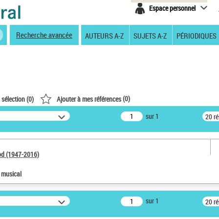
Espace personnel
Recherche avancée
AUTEURS A-Z
SUJETS A-Z
PÉRIODIQUES
(
0
)
 sélection (
0
)
Ajouter à mes références
sur 1
20 r
od (1947-2016)
e musical
sur 1
20 r