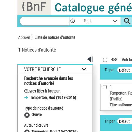
Panneau de gestion des cookies
Tout
Accueil
Liste de notices d’autorité
1
Notices d'autorité
Voir la
VOTRE RECHERCHE
Tri par :
Défaut
Recherche avancée dans les
notices d’autorité
1
Œuvres liées à l'auteur :
Temperton, R
Temperton, Rod (1947-2016)
[Thriller]
Titre uniform
Type de notice d'autorité
Œuvre
Tri par :
Défaut
Auteur d’œuvre
Temperton, Rod (1947-2016)