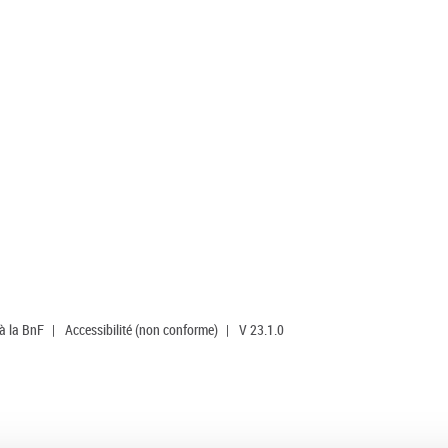
 à la BnF
|
Accessibilité (non conforme)
|
V 23.1.0