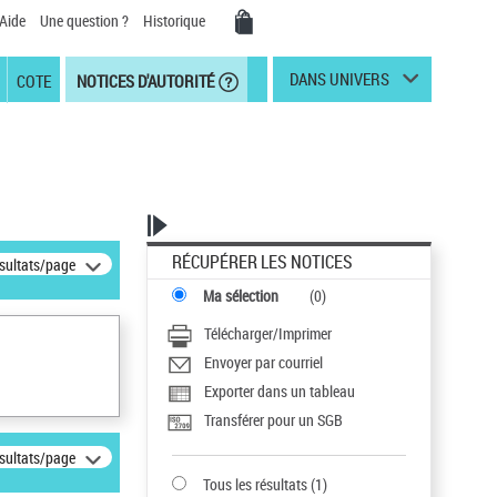
Aide
Une question ?
Historique
DANS UNIVERS
COTE
NOTICES D'AUTORITÉ
RÉCUPÉRER LES NOTICES
ésultats/page
Ma sélection
(
0
)
Télécharger/Imprimer
Envoyer par courriel
Exporter dans un tableau
Transférer pour un SGB
ésultats/page
Tous les résultats
(
1
)